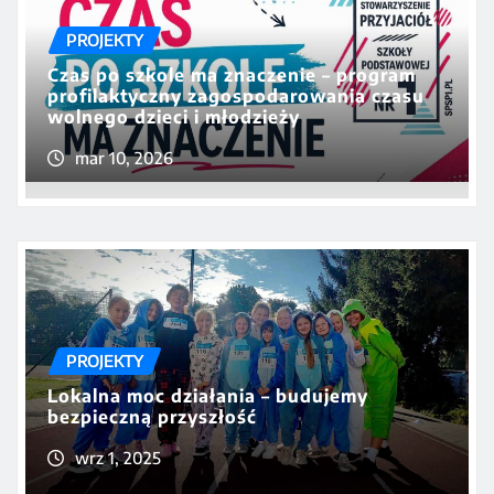
PROJEKTY
Czas po szkole ma znaczenie – program
profilaktyczny zagospodarowania czasu
wolnego dzieci i młodzieży
mar 10, 2026
PROJEKTY
Lokalna moc działania – budujemy
bezpieczną przyszłość
wrz 1, 2025