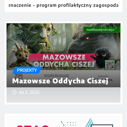
gram profilaktyczny zagospodarowania czasu wolnego 
PROJEKTY
Odkrywaj Mazowieckie
Skarby Przyrody! Poznaj.
Szanuj. Chroń.
cze 1, 2025