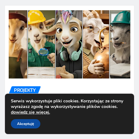
PROJEKTY
Zamknięty Obieg – Otwarte
Serwis wykorzystuje pliki cookies. Korzystając ze strony
wyrażasz zgodę na wykorzystywanie plików cookies.
Umysły
dowiedz się więcej.
lip 7, 2025
Akceptuję